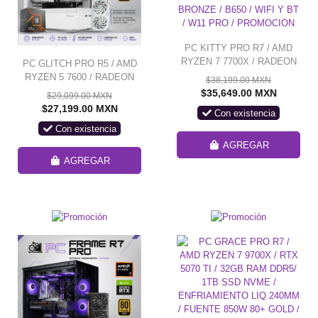
PC KITTY PRO R7 / AMD
RYZEN 7 7700X / RADEON
PC GLITCH PRO R5 / AMD
RX 9060 XT 16GB / 32GB
RYZEN 5 7600 / RADEON
$38,199.00 MXN
RAM DDR5 / 1TB SSD
RX 9060 XT 16G / 24GB
$35,649.00 MXN
$29,099.00 MXN
NVME / ENFRIAMIENTO LIQ
RAM DDR5 / 1TB SSD
$27,199.00 MXN
Con existencia
240MM / FUENTE 700W 80+
NVME / DISIPADOR DE
Con existencia
BRONZE / B650 / WIFI Y BT
TORRE / FUENTE 700W 80+
/ W11 PRO / PROMOCION
BRONZE / W11 PRO /
AGREGAR
PROMOCION
AGREGAR