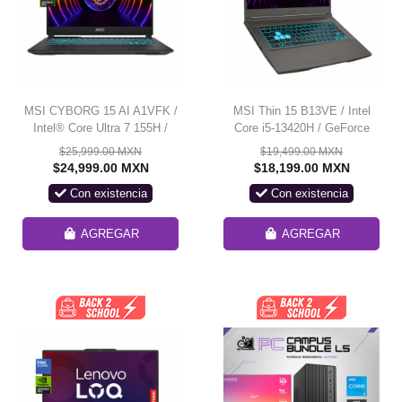
MSI CYBORG 15 AI A1VFK /
MSI Thin 15 B13VE / Intel
Intel® Core Ultra 7 155H /
Core i5-13420H / GeForce
GeForce RTX 4060 / 16 GB
RTX 4050 / 16 GB RAM
$25,999.00 MXN
$19,499.00 MXN
DDR5 / 512 GB SSD M.2
DDR4 / 512 GB / GeForce
$24,999.00 MXN
$18,199.00 MXN
NVMe / 15.6" / Mochila de
RTX 4050 / 15.6 pulgadas
Con existencia
Con existencia
Regalo / *Equipo outlet de
Full HD / Cosmos Gray
exhibición*
*Equipo outlet de exhibición*
AGREGAR
AGREGAR