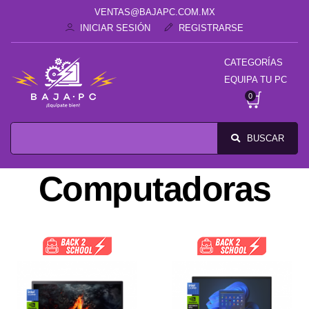
VENTAS@BAJAPC.COM.MX
INICIAR SESIÓN
REGISTRARSE
CATEGORÍAS
EQUIPA TU PC
0
BUSCAR
Computadoras