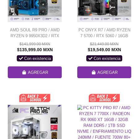
AMD SOUL R9 PRO / AMD
PC ONYX R7 / AMD RYZEN
RYZEN 9 9950X3D2 / RTX
7 5700 / RTX 5060 / 16GB
5090 / 32GB RAM DDR5 /
RAM / 1TB SSD NVME /
$141,999.00 MXN
$21,449.00 MXN
2TB SSD NVME 9100 PRO /
DISIPADOR DE TORRE
$135,999.00 MXN
$19,549.00 MXN
ENFRIAMIENTO LIQUIDO
120MM / FUENTE 650W 80+
Con existencia
Con existencia
360MM / X870 MIKU
BRONZE / WIFI Y BT / W11
EDITION / FUENTE 1200W
PRO / PROMOCION
80+ GOLD/ HYTE Y70 / W11
AGREGAR
AGREGAR
PRO / PROMOCION