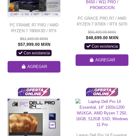
PC GRACE PRO R7 / AMD
RYZEN 7 9700X / RTX 5070
PC FRAME R7 PRO / AMD
TI / 32GB RAM DDR5/ 1TB
RYZEN 7 7800X3D / RTX
$50,499.00 MXN
SSD NVME /
5070 TI / 48GB RAM DDR5 /
$48,699.00 MXN
$61,449.00 MXN
ENFRIAMIENTO LIQ 240MM
2TB SSD NVME /
$57,999.00 MXN
Con existencia
/ FUENTE 850W 80+ GOLD /
ENFRIAMIENTO LIQ 360MM
Con existencia
B650 / W11 PRO /
/ FUENTE 850W 80+ GOLD /
PROMOCION
W11 PRO / PROMOCION
AGREGAR
AGREGAR
Laptop Dell Pro 14 Essential,