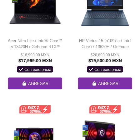
Acer Nitro Lite / Intel® Core™
HP Victus 15-fa1097la / Intel
i5-13420H / GeForce RTX™
Core i7-13620H / GeForce
4050 / 16 GB DDR5 / 512 GB
RTX 4050 / 16 GB DDR4 / 1
$18,999.00 MXN
$20,899.00 MXN
/ 16" / *Equipo outlet de
TB / 15.6" / *Equipo outlet de
$17,999.00 MXN
$19,500.00 MXN
exhibición*
exhibición*
Con existencia
Con existencia
AGREGAR
AGREGAR