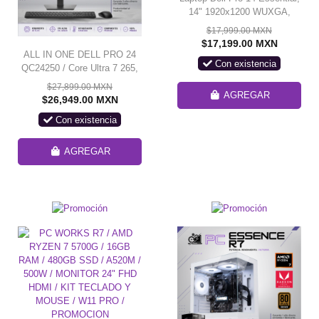
14" 1920x1200 WUXGA,
AMD Ryzen 7 250, 16GB,
$17,999.00 MXN
512GB SSD, Windows 11 Pro
$17,199.00 MXN
ALL IN ONE DELL PRO 24
Con existencia
QC24250 / Core Ultra 7 265,
16 GB, 512GB SSD,
$27,899.00 MXN
Windows 11 Pro.
AGREGAR
$26,949.00 MXN
Con existencia
AGREGAR