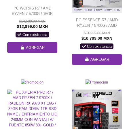
PC WORKS R7 / AMD
RYZEN 7 5700G / 16GB
RAM / 480GB SSD / A520M /
PC ESSENCE R7 / AMD
$14,599.00 MXN
500W / MONITOR 24" FHD
RYZEN 7 5700G / AMD
$12,999.00 MXN
HDMI / KIT TECLADO Y
RADEON VEGA GRAPHICS
$11,999.00 MXN
Con existencia
MOUSE / W11 PRO /
/ 16GB RAM / 480GB SSD /
$10,799.00 MXN
PROMOCION
A520M / FUENTE 700W 80+
Con existencia
BRONZE / W11 PRO /
AGREGAR
PROMOCION
AGREGAR