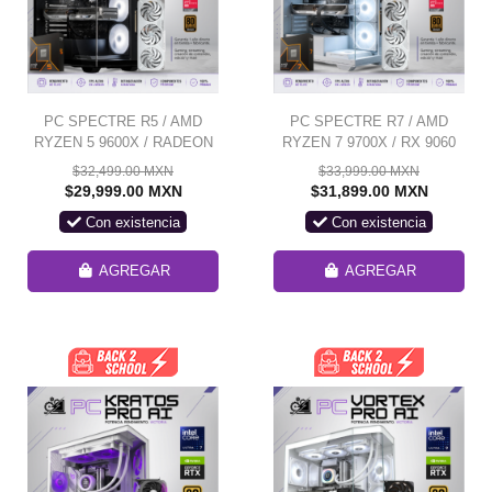
PC SPECTRE R5 / AMD
PC SPECTRE R7 / AMD
RYZEN 5 9600X / RADEON
RYZEN 7 9700X / RX 9060
RX 9060 XT 16G / 24GB
XT 16G / 24GB RAM DDR5 /
$32,499.00 MXN
$33,999.00 MXN
RAM DDR5 / 1TB SSD
1TB SSD NVME /
$29,999.00 MXN
$31,899.00 MXN
NVME / FUENTE 700W 80+
ENFRIAMIENTO LIQUIDO
Con existencia
Con existencia
BRONZE / ENFRIAMIENTO
240MM / FUENTE 700W 80+
LIQ 240MM/ W11 PRO /
BRONZE / W11 PRO /
PROMOCION
PROMOCION
AGREGAR
AGREGAR