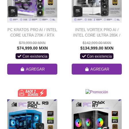
PC KRATOS PRO AI / INTEL
INTEL VORTEX PRO AI /
CORE ULTRA 270K / RTX
INTEL CORE ULTRA 285K /
5080 / 48GB RAM DDR5 /
RTX 5090 / 48GB RAM DDR5
$79,999.00 MXN
$142,999.00 MXN
2TB SSD NVME /
/ 2TB SSD NVME 990 PRO /
$74,999.00 MXN
$134,999.00 MXN
ENFRIAMIENTO 240MM
ENFRIAMIENTO LIQ 360MM
Con existencia
Con existencia
CORSAIR / FUENTE 1000W
CON PANTALLA / FUENTE
80+ GOLD/ W11 PRO /
1000W 80+ GOLD / W11
PROMOCION
PRO / PROMOCION
AGREGAR
AGREGAR