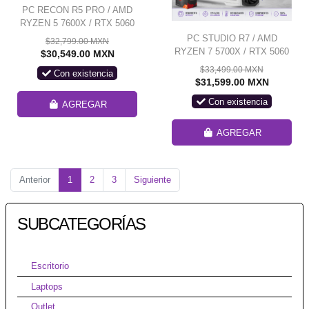
PC RECON R5 PRO / AMD
RYZEN 5 7600X / RTX 5060
TI 16G / 24GB RAM DDR5 /
PC STUDIO R7 / AMD
$32,799.00 MXN
1TB SSD NVME / 700W 80+
RYZEN 7 5700X / RTX 5060
$30,549.00 MXN
BRONZE / ENFRIAMIENTO
TI 16G / 32GB RAM / 1TB
$33,499.00 MXN
Con existencia
LIQ 240MM / W11 PRO /
SSD NVME /
$31,599.00 MXN
PROMOCION
ENFRIAMIENTO LIQ 240MM
Con existencia
/ FUENTE 850W 80+ GOLD /
AGREGAR
B550M WIFI Y BT/ W11 PRO
/ PROMOCION
AGREGAR
Anterior
1
2
3
Siguiente
SUBCATEGORÍAS
Escritorio
Laptops
Outlet