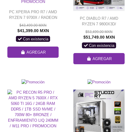
PC XPERIA PRO R7 / AMD
RYZEN 7 9700X / RADEON
PC DIABLO R7 / AMD
RX 9070 XT 16G / 32GB
RYZEN 7 9800X3D/
$43,499.00 MXN
RAM DDR5/ 1TB SSD NVME
RADEON RX 9070 XT 16G /
$41,399.00 MXN
$53,499.00 MXN
/ ENFRIAMIENTO LIQ
32GB RAM DDR5 / 2TB SSD
$51,749.00 MXN
Con existencia
240MM CON PANTALLA/
NVME / ENFRIMIENTO LIQ
FUENTE 850W 80+ GOLD /
Con existencia
360MM / HYTE Y70 TOUCH /
PROMOCION
850W 80+ GOLD / W11 PRO
AGREGAR
/ PROMOCION
AGREGAR