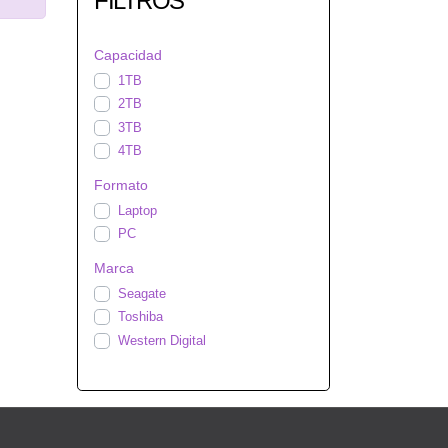
FILTROS
Capacidad
1TB
2TB
3TB
4TB
Formato
Laptop
PC
Marca
Seagate
Toshiba
Western Digital