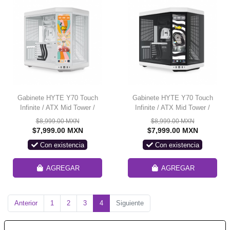
Gabinete HYTE Y70 Touch
Gabinete HYTE Y70 Touch
Infinite / ATX Mid Tower /
Infinite / ATX Mid Tower /
Doble Cámara / Con Pantalla
Doble Cámara / Con Pantalla
$8,999.00 MXN
$8,999.00 MXN
Táctil LCD de 2.5K integrada
Táctil LCD de 2.5K integrada
$7,999.00 MXN
$7,999.00 MXN
/ Blanco / CS-HYTE-Y70 TI-
/ Blanco/Negro / CS-HYTE-
Con existencia
Con existencia
WW
Y70TI-WB
AGREGAR
AGREGAR
Anterior
1
2
3
4
Siguiente