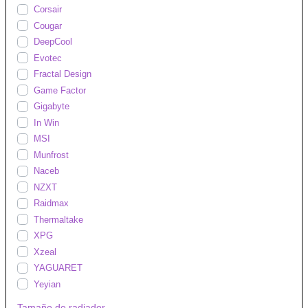
Corsair
Cougar
DeepCool
Evotec
Fractal Design
Game Factor
Gigabyte
In Win
MSI
Munfrost
Naceb
NZXT
Raidmax
Thermaltake
XPG
Xzeal
YAGUARET
Yeyian
Tamaño de radiador