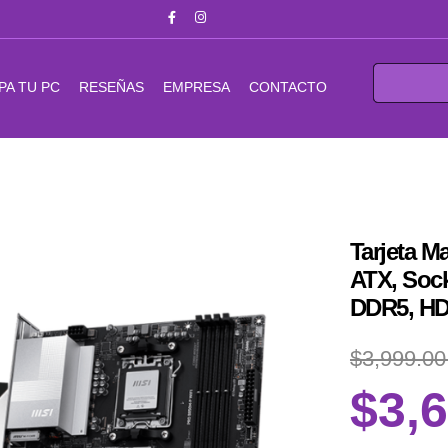
PA TU PC
RESEÑAS
EMPRESA
CONTACTO
Tarjeta 
ATX, Soc
DDR5, HD
$3,999.0
$3,