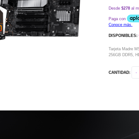
Desde
$278
al m
DISPONIBLES:
Tarjeta Madre 
256GB DDR5, H
CANTIDAD:
-