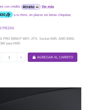
es con crédito
Ver más
0
PIEZAS
MSI PRO B850-P WIFI, ATX, Socket AM5, AMD B850,
DMI para AMD
+
AGREGAR AL CARRITO