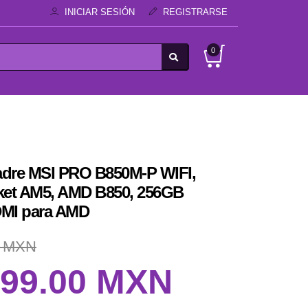
INICIAR SESIÓN
REGISTRARSE
0
Madre MSI PRO B850M-P WIFI,
ket AM5, AMD B850, 256GB
MI para AMD
0 MXN
699.00 MXN