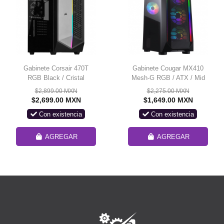
Gabinete Corsair 470T
Gabinete Cougar MX410
RGB Black / Cristal
Mesh-G RGB / ATX / Mid
Templado / USB 3.0 /
Tower / 385VM70.0004
$2,899.00 MXN
$2,275.00 MXN
Audio HD / Incluye Fuente
$2,699.00 MXN
$1,649.00 MXN
CV550 / CC-9011215-WW
Con existencia
Con existencia
AGREGAR
AGREGAR