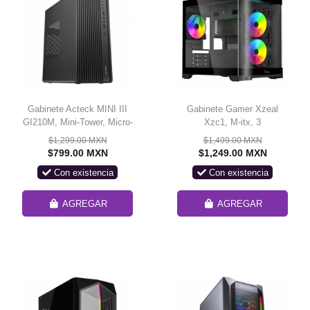
Gabinete Acteck MINI III
Gabinete Gamer Xzeal
GI210M, Mini-Tower, Micro-
Xzc1, M-itx, 3
ATX/Mini-ITX, USB 2.0,
Ventiladores, Panel Curvo,
$1,299.00 MXN
$1,499.00 MXN
con Fuente de 500W, sin
Color Negro
$799.00 MXN
$1,249.00 MXN
Ventiladores Instalados,
Con existencia
Con existencia
Negro
AGREGAR
AGREGAR